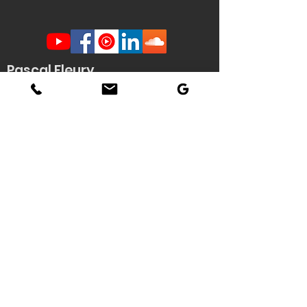
Pascal Fleury
Humoriste Français
Lille Nantes La Rochelle
Angers Rouen Tours Paris
Veuzain sur Loire
(41)
Contact scène -
Stéphanie
Quenouille
(demande d'informations, envoi de
documents techniques / affiche HD du
spectacle...)
Tél : 06 22 04 06 56
Email :
pascal.fleury@humoriste-
francais.com
Contact