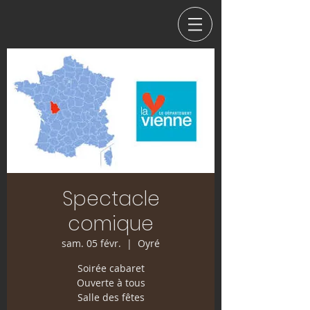
Spectacle
comique
sam. 05 févr.
  |  
Oyré
Soirée cabaret
Ouverte à tous
Salle des fêtes