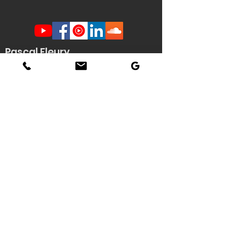
Pascal Fleury
Humoriste Français
Lille Nantes La Rochelle
Angers Rouen Tours Paris
Veuzain sur Loire
(41)
Contact scène -
Stéphanie
Quenouille
(demande d'informations, envoi de
documents techniques / affiche HD du
spectacle...)
Tél : 06 22 04 06 56
Email :
pascal.fleury@humoriste-
francais.com
Contact