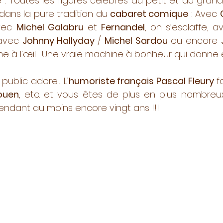
: Toutes les figures célèbres du petit et du gran
dans la pure tradition du
cabaret comique
: Avec
avec
Michel Galabru
et
Fernandel
, on s’esclaffe, 
, avec
Johnny Hallyday
/
Michel Sardou
ou encore
me à l’œil…
Une vraie machine à bonheur qui donne 
public adore… L’
humoriste français
Pascal Fleury
f
ouen
, etc. et vous êtes de plus en plus nombreux
pendant au moins encore vingt ans !!!