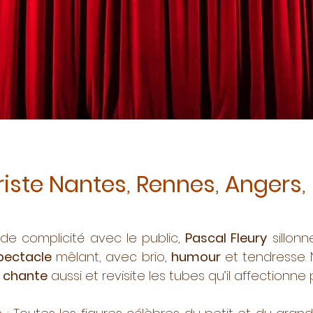
iste Nantes
,
Rennes
,
Angers
,
e complicité avec le public,
Pascal Fleury
sillonn
pectacle
mêlant, avec brio,
humour
et tendresse. 
e
chante
aussi et revisite les tubes qu’il affectionne