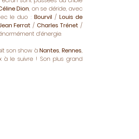
d écran sont passées au crible
Céline Dion
, on se déride, avec
avec le duo :
Bourvil
/
Louis de
Jean Ferrat
/
Charles Trénet
/
énormément d’énergie.
ait son show à
Nantes
,
Rennes
,
 à le suivre ! Son plus grand