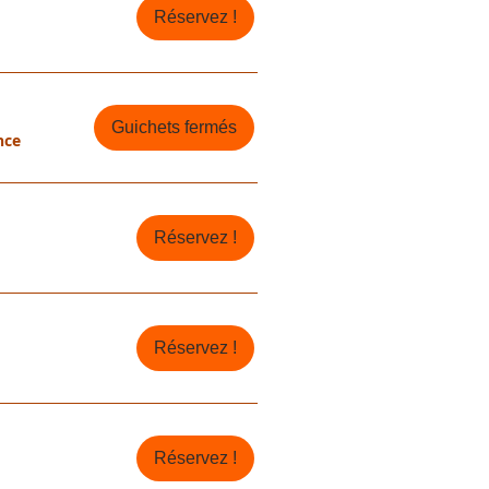
Réservez !
Guichets fermés
nce
Réservez !
Réservez !
Réservez !