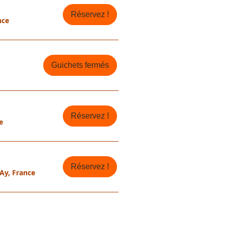
Réservez !
nce
Guichets fermés
Réservez !
e
Réservez !
Ay, France