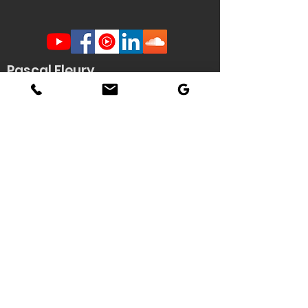
Pascal Fleury
Humoriste Français
Lille Nantes La Rochelle
Angers Rouen Tours Paris
Veuzain sur Loire
(41)
Contact scène -
Stéphanie
Quenouille
(demande d'informations, envoi de
documents techniques / affiche HD du
spectacle...)
Tél : 06 22 04 06 56
Email :
pascal.fleury@humoriste-
francais.com
Contact