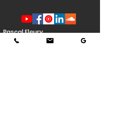
Pascal Fleury
Humoriste Français
Lille Nantes La Rochelle
Angers Rouen Tours Paris
Veuzain sur Loire
(41)
Contact scène -
Stéphanie
Quenouille
(demande d'informations, envoi de
documents techniques / affiche HD du
spectacle...)
Tél : 06 22 04 06 56
Email :
pascal.fleury@humoriste-
francais.com
Contact