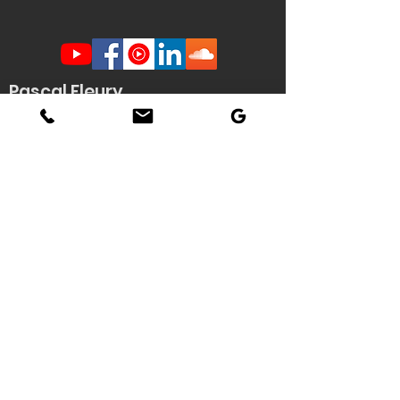
Pascal Fleury
Humoriste Français
Lille Nantes La Rochelle
Angers Rouen Tours Paris
Veuzain sur Loire
(41)
Contact scène -
Stéphanie
Quenouille
(demande d'informations, envoi de
documents techniques / affiche HD du
spectacle...)
Tél : 06 22 04 06 56
Email :
pascal.fleury@humoriste-
francais.com
Contact