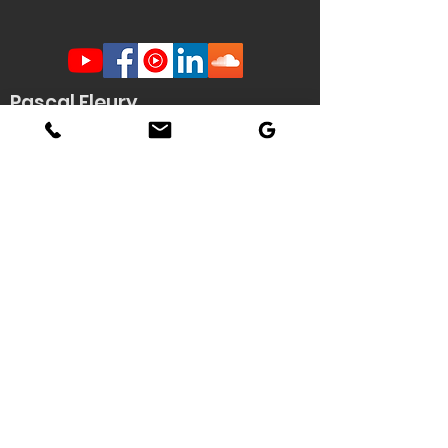
Pascal Fleury
Humoriste Français
Lille Nantes La Rochelle
Angers Rouen Tours Paris
Veuzain sur Loire
(41)
Contact scène -
Stéphanie
Quenouille
(demande d'informations, envoi de
documents techniques / affiche HD du
spectacle...)
Tél : 06 22 04 06 56
Email :
pascal.fleury@humoriste-
francais.com
Contact