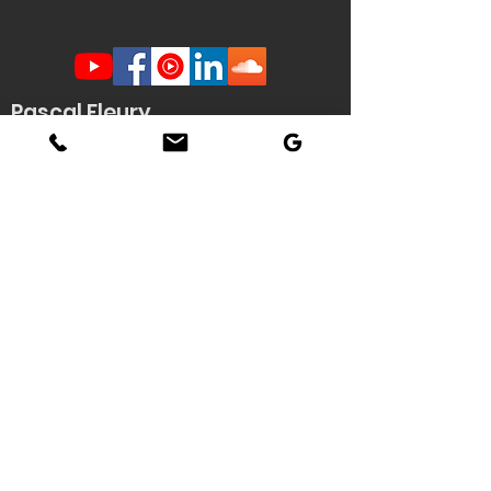
Pascal Fleury
Humoriste Français
Lille Nantes La Rochelle
Angers Rouen Tours Paris
Veuzain sur Loire
(41)
Contact scène -
Stéphanie
Quenouille
(demande d'informations, envoi de
documents techniques / affiche HD du
spectacle...)
Tél : 06 22 04 06 56
Email :
pascal.fleury@humoriste-
francais.com
Contact