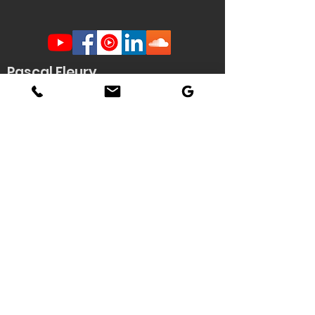
Pascal Fleury
Humoriste Français
Lille Nantes La Rochelle
Angers Rouen Tours Paris
Veuzain sur Loire
(41)
Contact scène -
Stéphanie
Quenouille
(demande d'informations, envoi de
documents techniques / affiche HD du
spectacle...)
Tél : 06 22 04 06 56
Email :
pascal.fleury@humoriste-
francais.com
Contact