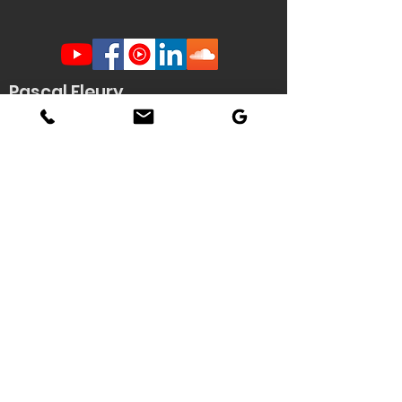
Pascal Fleury
Humoriste Français
Lille Nantes La Rochelle
Angers Rouen Tours Paris
Veuzain sur Loire
(41)
Contact scène -
Stéphanie
Quenouille
(demande d'informations, envoi de
documents techniques / affiche HD du
spectacle...)
Tél : 06 22 04 06 56
Email :
pascal.fleury@humoriste-
francais.com
Contact