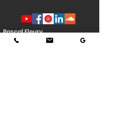
Pascal Fleury
Humoriste Français
Lille Nantes La Rochelle
Angers Rouen Tours Paris
Veuzain sur Loire
(41)
Contact scène -
Stéphanie
Quenouille
(demande d'informations, envoi de
documents techniques / affiche HD du
spectacle...)
Tél : 06 22 04 06 56
Email :
pascal.fleury@humoriste-
francais.com
Contact