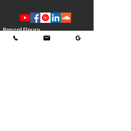
Pascal Fleury
Humoriste Français
Lille Nantes La Rochelle
Angers Rouen Tours Paris
Veuzain sur Loire
(41)
Contact scène -
Stéphanie
Quenouille
(demande d'informations, envoi de
documents techniques / affiche HD du
spectacle...)
Tél : 06 22 04 06 56
Email :
pascal.fleury@humoriste-
francais.com
Contact