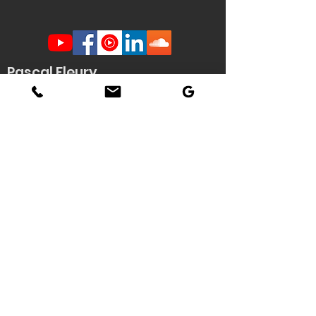
Pascal Fleury
Humoriste Français
Lille Nantes La Rochelle
Angers Rouen Tours Paris
Veuzain sur Loire
(41)
Contact scène -
Stéphanie
Quenouille
(demande d'informations, envoi de
documents techniques / affiche HD du
spectacle...)
Tél : 06 22 04 06 56
Email :
pascal.fleury@humoriste-
francais.com
Contact