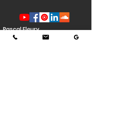
Pascal Fleury
Humoriste Français
Lille Nantes La Rochelle
Angers Rouen Tours Paris
Veuzain sur Loire
(41)
Contact scène -
Stéphanie
Quenouille
(demande d'informations, envoi de
documents techniques / affiche HD du
spectacle...)
Tél : 06 22 04 06 56
Email :
pascal.fleury@humoriste-
francais.com
Contact