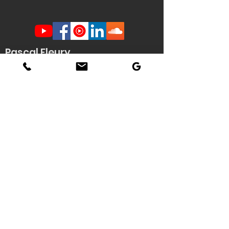
Pascal Fleury
Humoriste Français
Lille Nantes La Rochelle
Angers Rouen Tours Paris
Veuzain sur Loire
(41)
Contact scène -
Stéphanie
Quenouille
(demande d'informations, envoi de
documents techniques / affiche HD du
spectacle...)
Tél : 06 22 04 06 56
Email :
pascal.fleury@humoriste-
francais.com
Contact