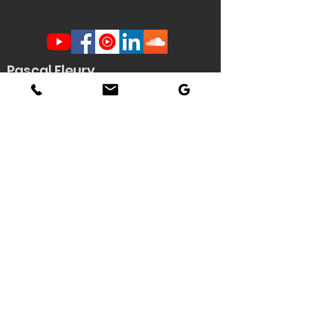
Pascal Fleury
Humoriste Français
Lille Nantes La Rochelle
Angers Rouen Tours Paris
Veuzain sur Loire
(41)
Contact scène -
Stéphanie
Quenouille
(demande d'informations, envoi de
documents techniques / affiche HD du
spectacle...)
Tél : 06 22 04 06 56
Email :
pascal.fleury@humoriste-
francais.com
Contact